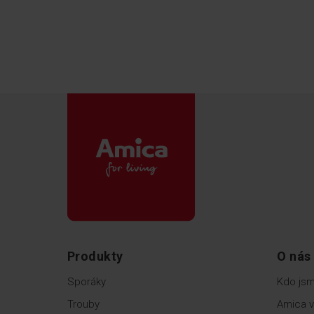
Produkty
O nás
Sporáky
Kdo js
Trouby
Amica v