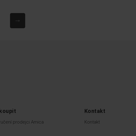
Stránka
Následující
koupit
Kontakt
učení prodejci Amica
Kontakt