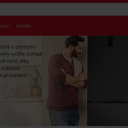
pora
Kontakt
rstvé s chytrými
viny rychle zchladí
dí čisté, díky
z nutnosti
m provedení.