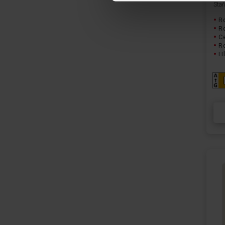
Staň
R
R
Ce
R
Hl