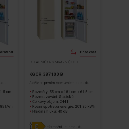
orovnat
Porovnat
CHLADNIČKA S MRAZNIČKOU
KGCR 387100 B
duktu
Staňte se prvním recenzentem produktu
61.5 cm
Rozměry: 55 cm x 181 cm x 61.5 cm
Rozmrazování: Statické
Celkový objem: 244 l
.85 kWh
Roční spotřeba energie: 201.85 kWh
Hladina hluku: 40 dB
Informační list produktu