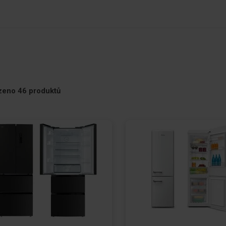
te
zeno
46
produktů