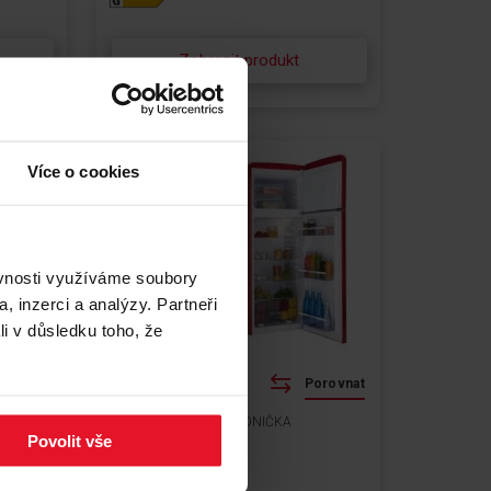
Zobrazit produkt
Více o cookies
ěvnosti využíváme soubory
, inzerci a analýzy. Partneři
li v důsledku toho, že
orovnat
Porovnat
DVOUDVEŘOVÁ CHLADNIČKA
Povolit vše
VD 1442 AR