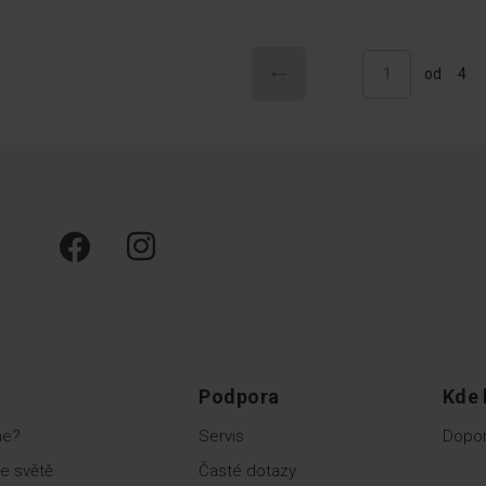
Stránka
Stránka
Předchozí
Právě si prohlížíte stránku
od
4
Podpora
Kde 
me?
Servis
Dopor
e světě
Časté dotazy