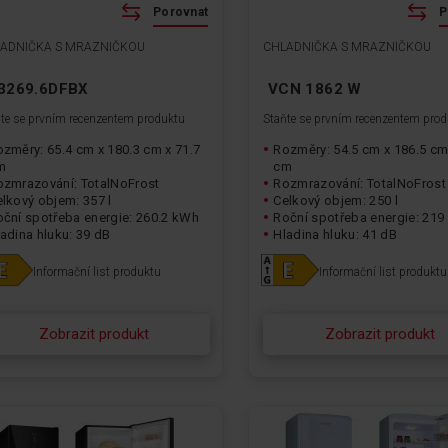
Porovnat
P
ADNIČKA S MRAZNIČKOU
CHLADNIČKA S MRAZNIČKOU
3269.6DFBX
VCN 1862 W
te se prvním recenzentem produktu
Staňte se prvním recenzentem pro
změry: 65.4 cm x 180.3 cm x 71.7
Rozměry: 54.5 cm x 186.5 cm
m
cm
ozmrazování: TotalNoFrost
Rozmrazování: TotalNoFrost
lkový objem: 357 l
Celkový objem: 250 l
oční spotřeba energie: 260.2 kWh
Roční spotřeba energie: 21
adina hluku: 39 dB
Hladina hluku: 41 dB
Informační list produktu
Informační list produktu
Zobrazit produkt
Zobrazit produkt