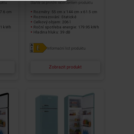
duktu
Staňte se prvním recenzentem produktu
57.6 cm
Rozměry: 55 cm x 144 cm x 61.5 cm
Rozmrazování: Statické
Celkový objem: 206 l
.1 kWh
Roční spotřeba energie: 179.95 kWh
Hladina hluku: 39 dB
Informační list produktu
Zobrazit produkt