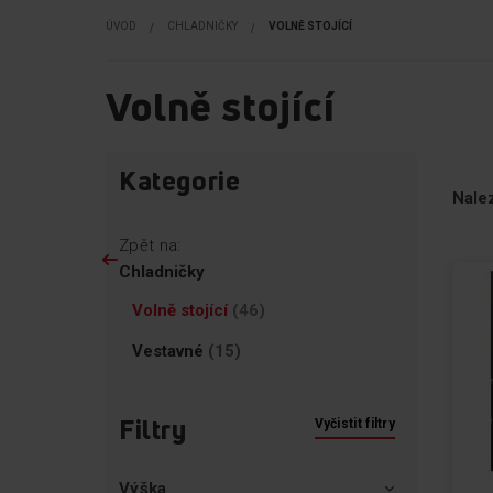
ÚVOD
CHLADNIČKY
VOLNĚ STOJÍCÍ
Volně stojící
Přejít
Přeskoč
Kategorie
na
na
Nale
produkty
filtry
Zpět na:
Chladničky
položky
Volně stojící
46
položky
Vestavné
15
Filtry
Vyčistit filtry
Výška