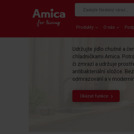
Produkty
O nás
Pod
Udržujte jídlo chutné a če
chladničkami Amica. Potra
či zmrazí a udržuje prostře
antibakteriální složce. Be
odmrazování a v moderní
Ukázat funkce