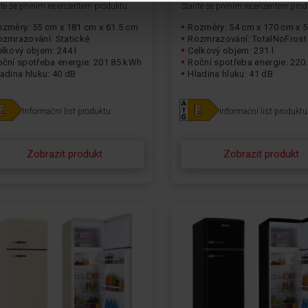
te se prvním recenzentem produktu
Staňte se prvním recenzentem pro
ozměry: 55 cm x 181 cm x 61.5 cm
Rozměry: 54 cm x 170 cm x 
ozmrazování: Statické
Rozmrazování: TotalNoFrost
lkový objem: 244 l
Celkový objem: 231 l
oční spotřeba energie: 201.85 kWh
Roční spotřeba energie: 220
adina hluku: 40 dB
Hladina hluku: 41 dB
Informační list produktu
Informační list produktu
Zobrazit produkt
Zobrazit produkt