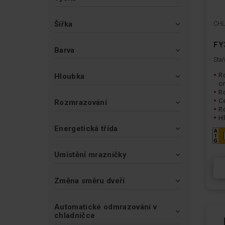
Šířka
CHL
FY
Barva
Staň
Ro
Hloubka
c
R
Ce
Rozmrazování
R
Hl
Energetická třída
Umístění mrazničky
Změna směru dveří
Automatické odmrazování v
chladničce