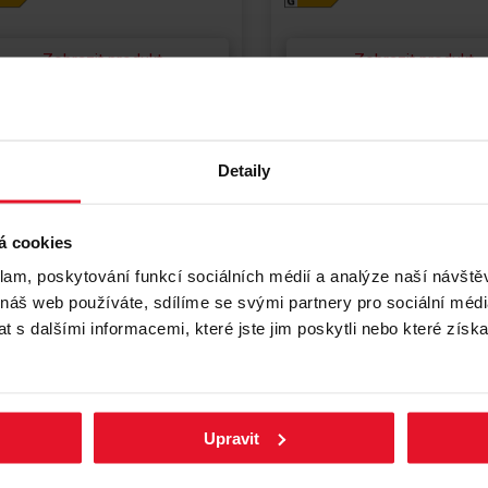
Zobrazit produkt
Zobrazit produkt
Detaily
á cookies
klam, poskytování funkcí sociálních médií a analýze naší návšt
 náš web používáte, sdílíme se svými partnery pro sociální média
 s dalšími informacemi, které jste jim poskytli nebo které získa
Porovnat
P
ADNIČKA S MRAZNIČKOU
CHLADNIČKA S MRAZNIČKOU
Upravit
CR 387100 R
FK2695.4FTHAA