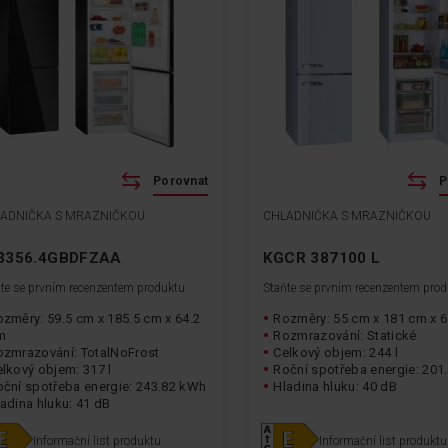
Porovnat
P
ADNIČKA S MRAZNIČKOU
CHLADNIČKA S MRAZNIČKOU
3356.4GBDFZAA
KGCR 387100 L
te se prvním recenzentem produktu
Staňte se prvním recenzentem pro
změry: 59.5 cm x 185.5 cm x 64.2
Rozměry: 55 cm x 181 cm x 
m
Rozmrazování: Statické
ozmrazování: TotalNoFrost
Celkový objem: 244 l
lkový objem: 317 l
Roční spotřeba energie: 201
oční spotřeba energie: 243.82 kWh
Hladina hluku: 40 dB
adina hluku: 41 dB
Informační list produktu
Informační list produktu