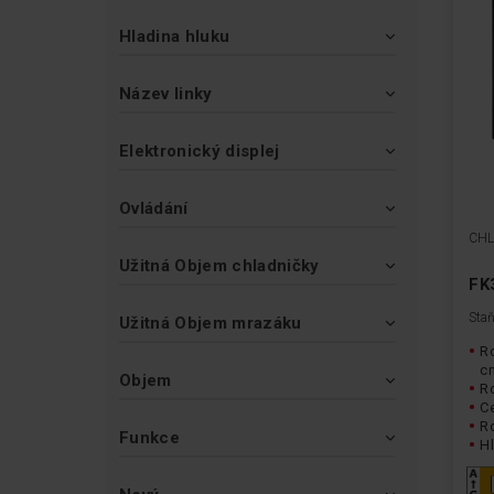
Hladina hluku
Název linky
Elektronický displej
Ovládání
CHL
Užitná Objem chladničky
FK
Staň
Užitná Objem mrazáku
Ro
c
Objem
R
Ce
R
Funkce
Hl