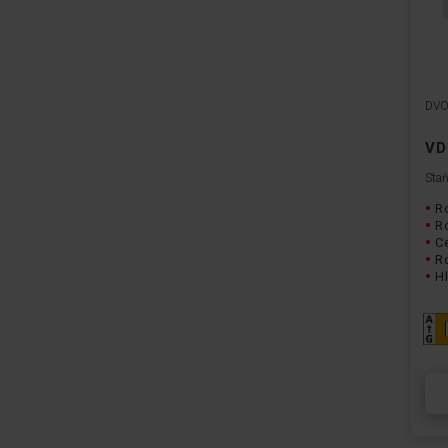
DVO
VD
Staň
R
R
Ce
R
Hl