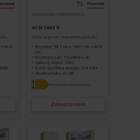
orovnat
Porovnat
CHLADNIČKA S MRAZNIČKOU
VCN 1862 B
duktu
Staňte se prvním recenzentem produktu
 x 66.8
Rozměry: 54.5 cm x 186.5 cm x 66.8
cm
Rozmrazování: TotalNoFrost
Celkový objem: 250 l
9 kWh
Roční spotřeba energie: 219 kWh
Hladina hluku: 41 dB
Informační list produktu
Zobrazit produkt