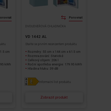
orovnat
Porovnat
DVOUDVEŘOVÁ CHLADNIČKA
VD 1442 AL
duktu
Staňte se prvním recenzentem produktu
61.5 cm
Rozměry: 55 cm x 144 cm x 61.5 cm
Rozmrazování: Statické
Celkový objem: 206 l
.95 kWh
Roční spotřeba energie: 179.95 kWh
Hladina hluku: 39 dB
Informační list produktu
Zobrazit produkt