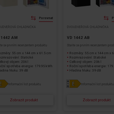
Porovnat
P
UDVEŘOVÁ CHLADNIČKA
DVOUDVEŘOVÁ CHLADNIČKA
 1442 AM
VD 1442 AB
te se prvním recenzentem produktu
Staňte se prvním recenzentem pro
ozměry: 55 cm x 144 cm x 61.5 cm
Rozměry: 55 cm x 144 cm x 
ozmrazování: Statické
Rozmrazování: Statické
lkový objem: 206 l
Celkový objem: 206 l
oční spotřeba energie: 179.95 kWh
Roční spotřeba energie: 179
adina hluku: 39 dB
Hladina hluku: 39 dB
Informační list produktu
Informační list produktu
Zobrazit produkt
Zobrazit produkt