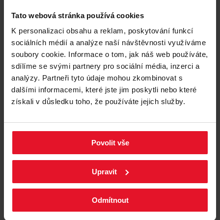
Porovnat
Tato webová stránka používá cookies
TELESKOPICKÝ ODSAVAČ 90 CM
K personalizaci obsahu a reklam, poskytování funkcí
sociálních médií a analýze naší návštěvnosti využíváme
OTP9651BG
soubory cookie. Informace o tom, jak náš web používáte,
sdílíme se svými partnery pro sociální média, inzerci a
Staňte se prvním recenzentem produktu
analýzy. Partneři tyto údaje mohou zkombinovat s
Netto šířka: 90 cm
Maximální průtok vzduchu: 480 m³/h
dalšími informacemi, které jste jim poskytli nebo které
Hladina hluku při 3 rychlosti -
získali v důsledku toho, že používáte jejich služby.
odsávání podle normy EN 60704-2-
13 (dB(A)/1pW): 63 dB
Ovládání: Senzorové (dotykové)
Typ osvětlení: LED pásek
Informační list produktu
Povolit vše
Zobrazit produkt
Upravit
Odmítnout