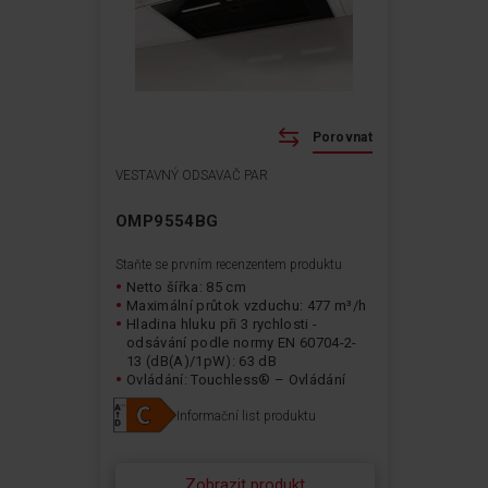
Porovnat
VESTAVNÝ ODSAVAČ PAR
OMP9554BG
Staňte se prvním recenzentem produktu
Netto šířka: 85 cm
Maximální průtok vzduchu: 477 m³/h
Hladina hluku při 3 rychlosti -
odsávání podle normy EN 60704-2-
13 (dB(A)/1pW): 63 dB
Ovládání: Touchless® – Ovládání
gesty
Informační list produktu
Typ osvětlení: LED pásek
Zobrazit produkt