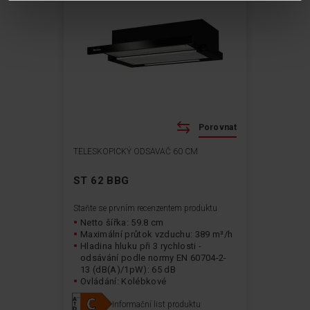
Porovnat
TELESKOPICKÝ ODSAVAČ 60 CM
ST 62 BBG
Staňte se prvním recenzentem produktu
Netto šířka: 59.8 cm
Maximální průtok vzduchu: 389 m³/h
Hladina hluku při 3 rychlosti -
odsávání podle normy EN 60704-2-
13 (dB(A)/1pW): 65 dB
Ovládání: Kolébkové
Typ osvětlení: LED pásek
Informační list produktu