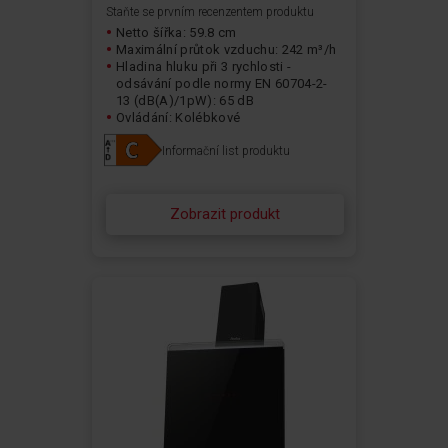
Staňte se prvním recenzentem produktu
Netto šířka: 59.8 cm
Maximální průtok vzduchu: 242 m³/h
Hladina hluku při 3 rychlosti -
odsávání podle normy EN 60704-2-
13 (dB(A)/1pW): 65 dB
Ovládání: Kolébkové
Typ osvětlení: LED
Informační list produktu
Zobrazit produkt