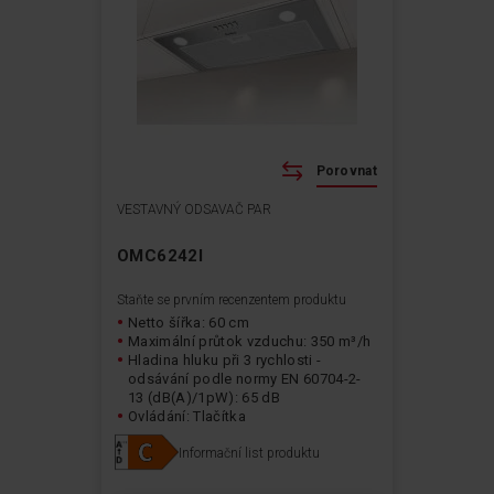
Porovnat
VESTAVNÝ ODSAVAČ PAR
OMC6242I
Staňte se prvním recenzentem produktu
Netto šířka: 60 cm
Maximální průtok vzduchu: 350 m³/h
Hladina hluku při 3 rychlosti -
odsávání podle normy EN 60704-2-
13 (dB(A)/1pW): 65 dB
Ovládání: Tlačítka
Typ osvětlení: LED
Informační list produktu