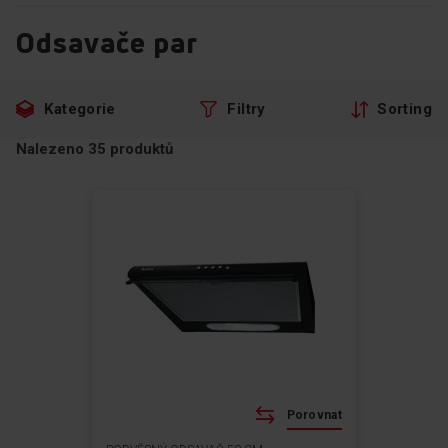
Odsavače par
Přeskočte
Přejít
Kategorie
Filtry
Sorting
na
na
filtry
produkty
Nalezeno
35
produktů
Porovnat