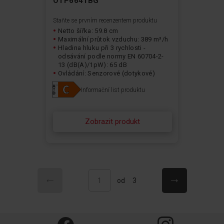
OTP6641BG
Staňte se prvním recenzentem produktu
Netto šířka: 59.8 cm
Maximální průtok vzduchu: 389 m³/h
Hladina hluku při 3 rychlosti -
odsávání podle normy EN 60704-2-
13 (dB(A)/1pW): 65 dB
Ovládání: Senzorové (dotykové)
Typ osvětlení: LED
Informační list produktu
Zobrazit produkt
Stránka
Stránka
Předchozí
Stránka
Následující
Právě si prohlížíte stránku
od
3