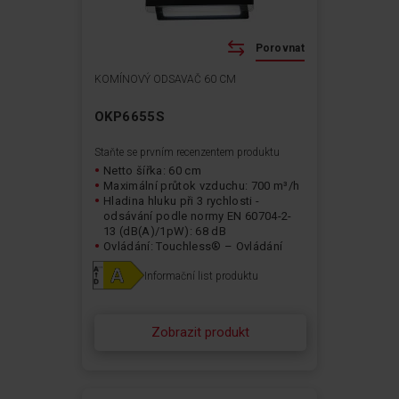
Porovnat
KOMÍNOVÝ ODSAVAČ 60 CM
OKP6655S
Staňte se prvním recenzentem produktu
Netto šířka: 60 cm
Maximální průtok vzduchu: 700 m³/h
Hladina hluku při 3 rychlosti -
odsávání podle normy EN 60704-2-
13 (dB(A)/1pW): 68 dB
Ovládání: Touchless® – Ovládání
gesty
Informační list produktu
Typ osvětlení: LED panel
Zobrazit produkt