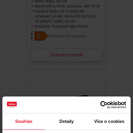
Netto šířka: 60 cm
Maximální průtok vzduchu: 460 m³/h
Hladina hluku při 3 rychlosti -
odsávání podle normy EN 60704-2-
13 (dB(A)/1pW): 62 dB
Ovládání: Posuvník typu Slider
Typ osvětlení: LED pásek
Informační list produktu
Zobrazit produkt
Souhlas
Detaily
Více o cookies