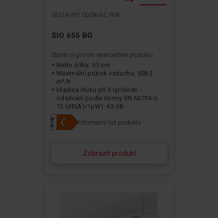
VESTAVNÝ ODSAVAČ PAR
SIO 655 BG
Staňte se prvním recenzentem produktu
Netto šířka: 55 cm
Maximální průtok vzduchu: 508.2
m³/h
Hladina hluku při 3 rychlosti -
odsávání podle normy EN 60704-2-
13 (dB(A)/1pW): 63 dB
Ovládání: Touchless® – Ovládání
Informační list produktu
gesty
Typ osvětlení: LED pásek
Zobrazit produkt