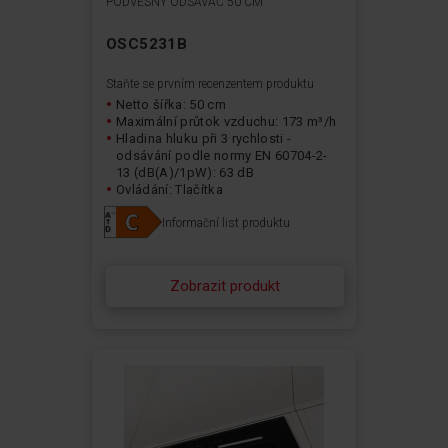
PODVĚSNÝ ODSAVAČ 50 CM
OSC5231B
Staňte se prvním recenzentem produktu
Netto šířka: 50 cm
Maximální průtok vzduchu: 173 m³/h
Hladina hluku při 3 rychlosti -
odsávání podle normy EN 60704-2-
13 (dB(A)/1pW): 63 dB
Ovládání: Tlačítka
Typ osvětlení: LED
Informační list produktu
Zobrazit produkt