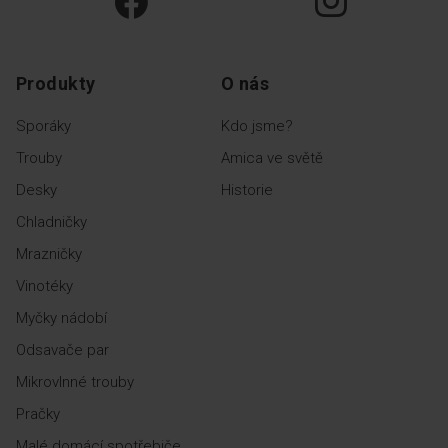
Produkty
O nás
Sporáky
Kdo jsme?
Trouby
Amica ve světě
Desky
Historie
Chladničky
Mrazničky
Vinotéky
Myčky nádobí
Odsavače par
Mikrovlnné trouby
Pračky
Malé domácí spotřebiče