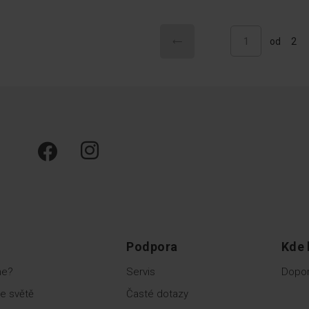
Stránka
Stránka
Předchozí
Právě si prohlížíte stránku
od
2
Podpora
Kde 
me?
Servis
Dopor
e světě
Časté dotazy