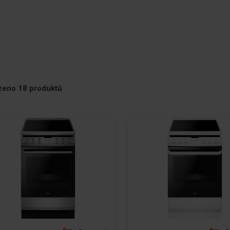
te
zeno
18
produktů