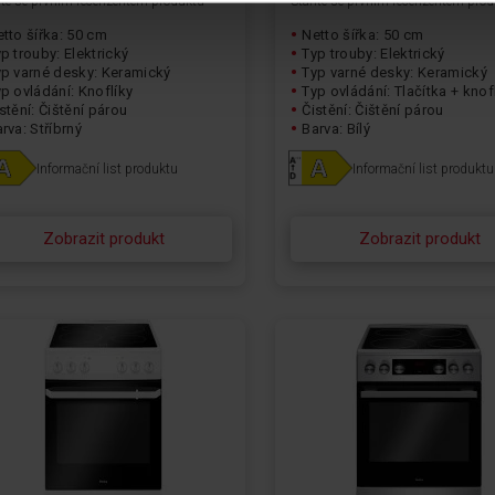
te se prvním recenzentem produktu
Staňte se prvním recenzentem pro
tto šířka: 50 cm
Netto šířka: 50 cm
p trouby: Elektrický
Typ trouby: Elektrický
yp varné desky: Keramický
Typ varné desky: Keramický
p ovládání: Knoflíky
Typ ovládání: Tlačítka + knof
stění: Čištění párou
Čistění: Čištění párou
rva: Stříbrný
Barva: Bílý
Informační list produktu
Informační list produktu
Zobrazit produkt
Zobrazit produkt