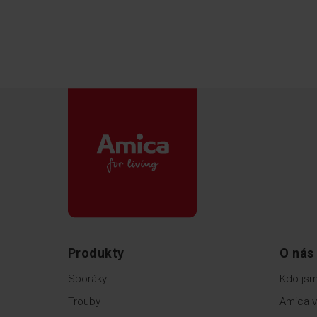
Produkty
O nás
Sporáky
Kdo js
Trouby
Amica v