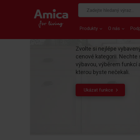
Produkty
O nás
Pod
Zvolte si nejlépe vybaven
cenové kategorii. Nechte 
výbavou, výběrem funkcí 
kterou byste nečekali.
Ukázat funkce