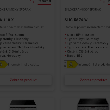
Porovnat
P
OKERAMICKÝ SPORÁK
SKLOKERAMICKÝ SPORÁK
A 110 X
SHC 5874 W
te se prvním recenzentem produktu
Staňte se prvním recenzentem pro
tto šířka: 50 cm
Netto šířka: 50 cm
p trouby: Elektrický
Typ trouby: Elektrický
yp varné desky: Keramický
Typ varné desky: Keramický
p ovládání: Tlačítka + knoflíky
Typ ovládání: Tlačítka + knof
stění: Čištění párou
Čistění: Čištění párou
arva: Nerezový
Barva: Bílý
Informační list produktu
Informační list produktu
Zobrazit produkt
Zobrazit produkt