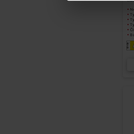
Staň
Ne
Ty
T
Ty
Či
Ba