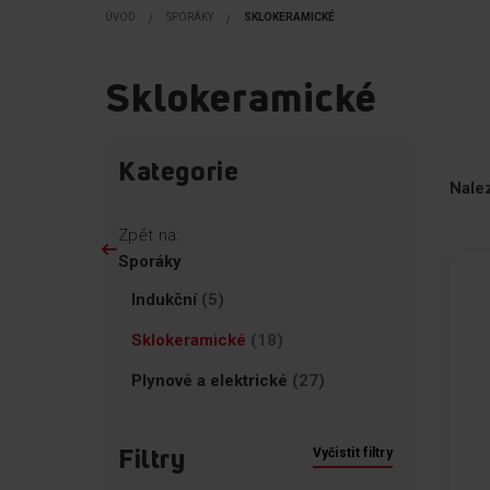
ÚVOD
SPORÁKY
SKLOKERAMICKÉ
Sklokeramické
Přejít
Přeskoč
Kategorie
na
na
Nale
produkty
filtry
Zpět na:
Sporáky
položky
Indukční
5
položky
Sklokeramické
18
položky
Plynové a elektrické
27
Filtry
Vyčistit filtry