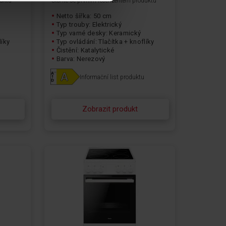
duktu
Staňte se prvním recenzentem produktu
Netto šířka: 50 cm
Typ trouby: Elektrický
Typ varné desky: Keramický
líky
Typ ovládání: Tlačítka + knoflíky
Čistění: Katalytické
Barva: Nerezový
Informační list produktu
Zobrazit produkt