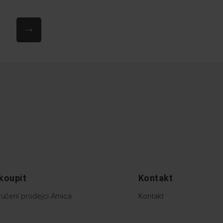
Stránka
Následující
koupit
Kontakt
učení prodejci Amica
Kontakt