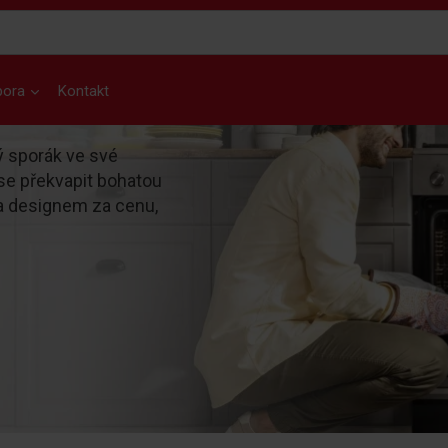
pora
Kontakt
ý sporák ve své
se překvapit bohatou
a designem za cenu,