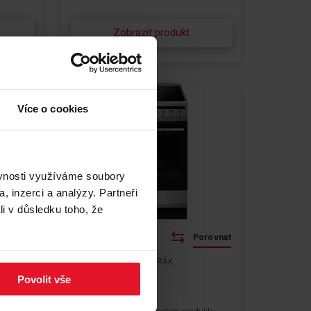
Zobrazit produkt
Více o cookies
ěvnosti využíváme soubory
, inzerci a analýzy. Partneři
li v důsledku toho, že
orovnat
Porovnat
SKLOKERAMICKÝ SPORÁK
Povolit vše
SHC 5784D X