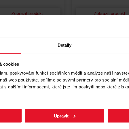
Zobrazit produkt
Zobrazit produkt
Detaily
á cookies
klam, poskytování funkcí sociálních médií a analýze naší návšt
 náš web používáte, sdílíme se svými partnery pro sociální média
 s dalšími informacemi, které jste jim poskytli nebo které získa
Porovnat
P
OKERAMICKÝ SPORÁK
SKLOKERAMICKÝ SPORÁK
Upravit
 15 ECS
SHC 5774D W