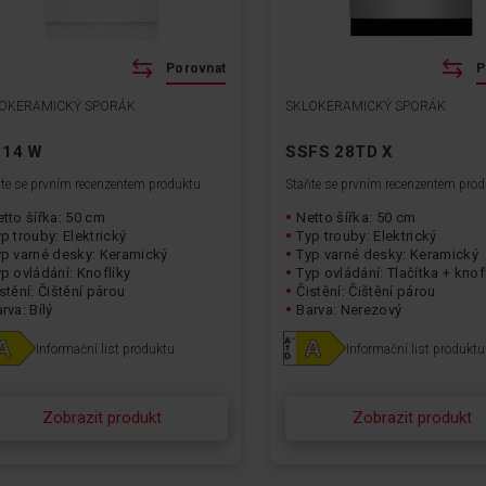
Porovnat
P
OKERAMICKÝ SPORÁK
SKLOKERAMICKÝ SPORÁK
 14 W
SSFS 28TD X
te se prvním recenzentem produktu
Staňte se prvním recenzentem pro
tto šířka: 50 cm
Netto šířka: 50 cm
p trouby: Elektrický
Typ trouby: Elektrický
yp varné desky: Keramický
Typ varné desky: Keramický
p ovládání: Knoflíky
Typ ovládání: Tlačítka + knof
stění: Čištění párou
Čistění: Čištění párou
rva: Bílý
Barva: Nerezový
Informační list produktu
Informační list produktu
Zobrazit produkt
Zobrazit produkt