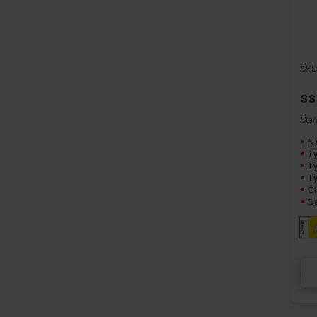
SKL
SS
Staň
Ne
Ty
T
Ty
Či
Ba