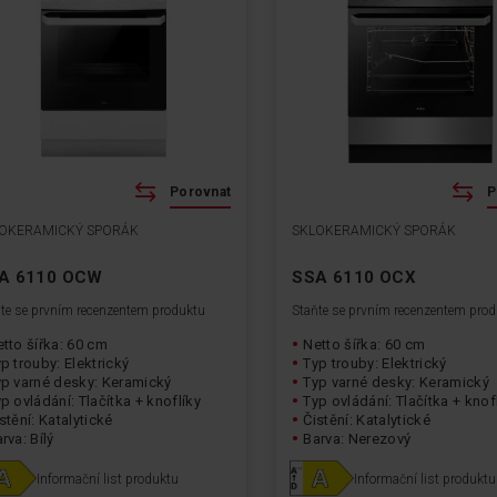
Porovnat
P
OKERAMICKÝ SPORÁK
SKLOKERAMICKÝ SPORÁK
A 6110 OCW
SSA 6110 OCX
te se prvním recenzentem produktu
Staňte se prvním recenzentem pro
tto šířka: 60 cm
Netto šířka: 60 cm
p trouby: Elektrický
Typ trouby: Elektrický
yp varné desky: Keramický
Typ varné desky: Keramický
p ovládání: Tlačítka + knoflíky
Typ ovládání: Tlačítka + knof
stění: Katalytické
Čistění: Katalytické
rva: Bílý
Barva: Nerezový
Informační list produktu
Informační list produktu