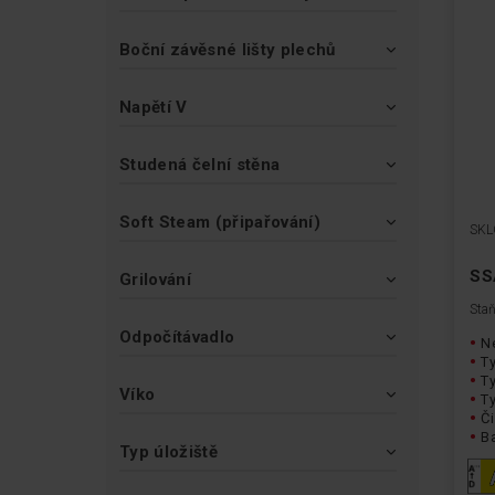
Boční závěsné lišty plechů
Napětí V
Studená čelní stěna
Soft Steam (připařování)
SKL
SS
Grilování
Staň
Odpočítávadlo
Ne
Ty
T
Víko
Ty
Či
Ba
Typ úložiště