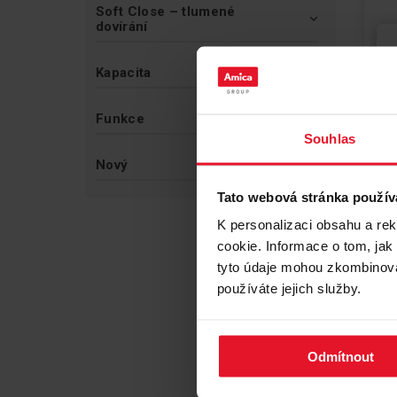
Soft Close – tlumené
dovírání
Kapacita
Funkce
Souhlas
Nový
Tato webová stránka použív
K personalizaci obsahu a re
cookie. Informace o tom, jak
tyto údaje mohou zkombinovat
používáte jejich služby.
SKL
Odmítnout
SS