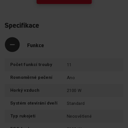
příslušný čas a timer jej přesně změří, zapne a vypne
troubu a zvukovým signálem Vás o tom informuje.
Specifikace
Funkce
Počet funkcí trouby
11
Rovnoměrné pečení
Ano
Horký vzduch
2100 W
Snadno čistitelný smalt
Systém otevírání dveří
Standard
Čištění trouby je činnost, kterou určitě nemilujete. Aby
Typ rukojeti
Neosvětlené
byl proces čištění jednodušší, je vnitřek trub Amica
pokryt speciálním snadno se čistícím smaltem