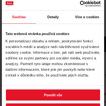
Příslušenství a náhradní díly
Jste neustále ve spěchu a nemáte na nic čas? Tato
funkce troubu rychle předehřeje na požadovanou
teplotu. Aktivací kruhového a spodního topného tělesa
Souhlas
Detaily
Více o cookies
nebo horního grilu a ventilátoru můžete využít plného
výkonu pro rychlý ohřev trouby. Je možné ji zapnout
nějakou dobu předtím, než do ní něco vložíte, takže si
Tato webová stránka používá cookies
můžete být jisti, že vše bude hotovo včas!
K personalizaci obsahu a reklam, poskytování funkcí
sociálních médií a analýze naší návštěvnosti využíváme
soubory cookie. Informace o tom, jak náš web používáte,
sdílíme se svými partnery pro sociální média, inzerci a
více možností
Ještě
analýzy. Partneři tyto údaje mohou zkombinovat s
dalšími informacemi, které jste jim poskytli nebo které
Rovnoměrné pečení
Trojité sklo ve dveřích
Horní ha
získali v důsledku toho, že používáte jejich služby.
Porovnat
PLECH DO TROUBY
PLECH DO TROUBY
Mělký pečící plech PRO COOK - standard
Povolit vše
Staňte se prvním recenzentem produktu
Staňte se prvním recenzente