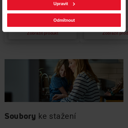
Upravit
Odmítnout
Zobrazit produkt
Zobrazit prod
Rovnoměrné pečení
Konec s neúspěšným pečením! Vaše dorty
už nikdy nebudou uvnitř nedopečené ani po
stranách připálené. Řešení použité v
troubách Amica zajišťuje správnou cirkulaci
vzduchu uvnitř pečicí komory. Díky tomu
máte jistotu, že vaše dorty budou
rovnoměrně zlatavé a dokonale upečené.
Soubory
ke stažení