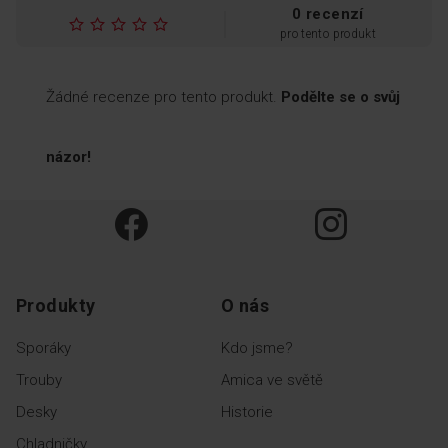
0 recenzí
pro tento produkt
Zobrazit další funkce
Žádné recenze pro tento produkt.
Podělte se o svůj
názor!
Produkty
O nás
Sporáky
Kdo jsme?
Trouby
Amica ve světě
Desky
Historie
Chladničky