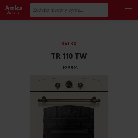
RETRO
TR 110 TW
TROUBA
Přeskočit
na
konec
galerie
s
obrázky