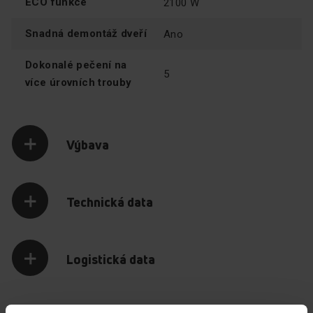
ECO funkce
2100 W
EasyClean bez pórů a prohlubní, ve kterých by se
usazovaly nečistoty a tuk. Odteď už bude čištění trouby
Snadná demontáž dveří
Ano
skvěle snadné. Usnadněte si život! Neztrácejte příliš
mnoho času úklidem! Buďte se svými blízkými nebo
Dokonalé pečení na
rozvíjejte své zájmy.
5
více úrovních trouby
Výbava
Technická data
Logistická data
Předehřátí za 4 minuty