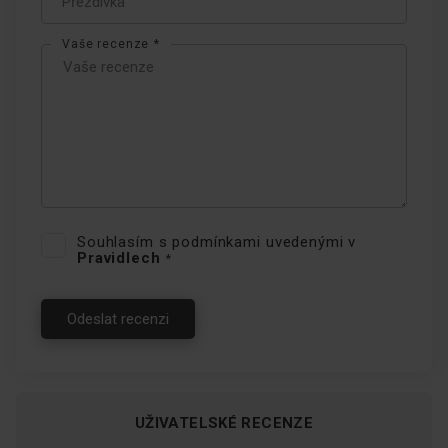
více možností pečení,
rozmrazováním počínaje a
Vaše recenze
grilováním konče.
Jednoduchá demontáž
dveří
Souhlasím s podmínkami uvedenými v
Pravidlech
Dvířka trouby a sklo lze
Odeslat recenzi
snadno demontovat, proto je
snadné udržovat troubu
neustále perfektně čistou i
zvenčí.
UŽIVATELSKÉ RECENZE