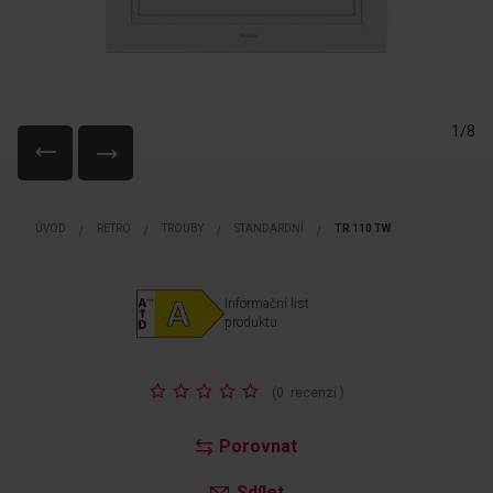
1/8
Přeskočit
na
ÚVOD
RETRO
TROUBY
STANDARDNÍ
TR 110 TW
začátek
galerie
s
Informační list
obrázky
produktu
Hodnocení:
(
0
recenzí
)
Porovnat
Sdílet