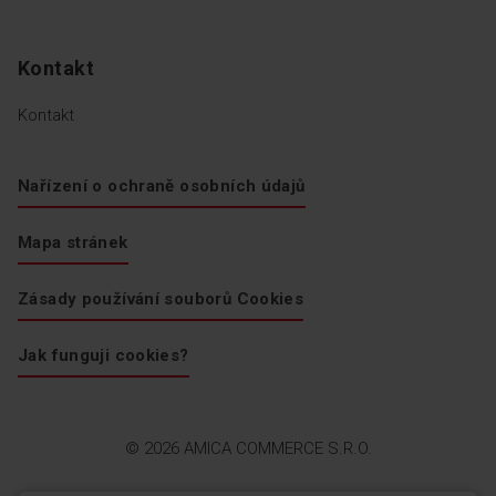
výrobků, sklenic nebo lahví.
Nyní budete vždy vědět, kde
co je - a budete k tomu mít
pohodlný přístup.
Kontakt
Kontakt
Zobrazit další funkce
Nařízení o ochraně osobních údajů
Mapa stránek
Zásady používání souborů Cookies
Jak funguji cookies?
© 2026 AMICA COMMERCE S.R.O.