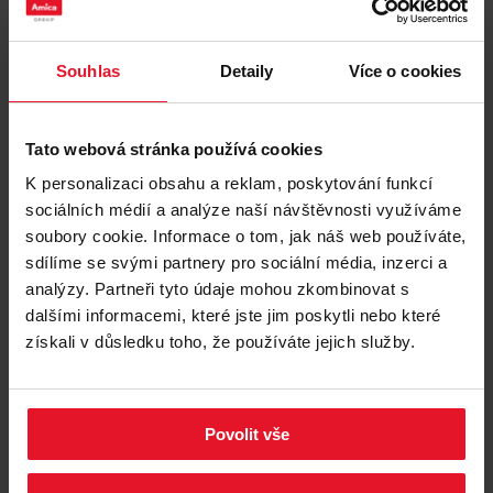
více rodinného klidu.
Technická data
Souhlas
Detaily
Více o cookies
Logistická data
Tato webová stránka používá cookies
K personalizaci obsahu a reklam, poskytování funkcí
sociálních médií a analýze naší návštěvnosti využíváme
soubory cookie. Informace o tom, jak náš web používáte,
sdílíme se svými partnery pro sociální média, inzerci a
analýzy. Partneři tyto údaje mohou zkombinovat s
dalšími informacemi, které jste jim poskytli nebo které
Jednoduché elektronické
získali v důsledku toho, že používáte jejich služby.
ovládání termostatu
Soubory
Dokonale navržená kuchyně spojuje praktičnost se
ke stažení
Povolit vše
stylem. Proto je kontrolní panel chladniček s
jednoduchým elektronickým ovládáním umístěn uvnitř
Energetický štítek