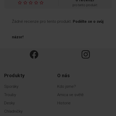
0 recenzí
pro tento produkt
Signalizace
Žádné recenze pro tento produkt.
Podělte se o svůj
nedovřených dveří
názor!
Ochrana proti znehodnocení
potravin uložených v
chladničce, zamrznutí
chladničky a nutnosti
rozmrazování. Alarm se
spustí, když zůstanou dvířka
dlouho otevřená.
Produkty
O nás
Sporáky
Kdo jsme?
Trouby
Amica ve světě
Desky
Historie
Chladničky
FlexiShelf