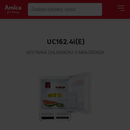
UC162.4i(E)
VESTAVNÁ CHLADNIČKA S MRAZÁČKEM
Přeskočit
na
konec
galerie
s
obrázky