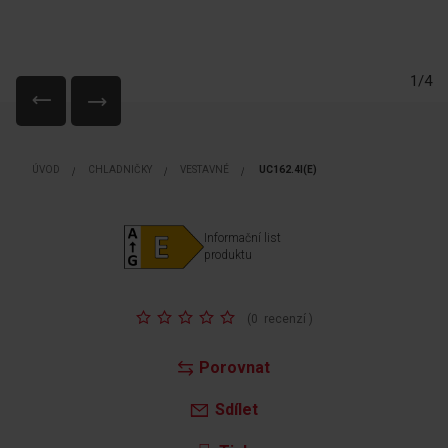
1/4
Přeskočit
na
ÚVOD
CHLADNIČKY
VESTAVNÉ
UC162.4I(E)
začátek
galerie
s
Informační list
obrázky
produktu
Hodnocení:
(
0
recenzí
)
Porovnat
Sdílet