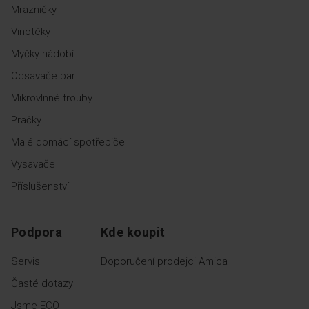
Mrazničky
Vinotéky
Myčky nádobí
Pokud se Vám do lednice
něco nevejde, zařiďte si
Odsavače par
prostor podle svého! Vyberte
a uspořádejte police podle
Mikrovlnné trouby
potřeby.
Pračky
Malé domácí spotřebiče
Vysavače
Příslušenství
Přihrádka ve dveřích
Podpora
Kde koupit
Servis
Doporučení prodejci Amica
Sada přihrádek na dveře
Časté dotazy
chladničky, ideální pro
bezpečné uložení malých
Jsme ECO