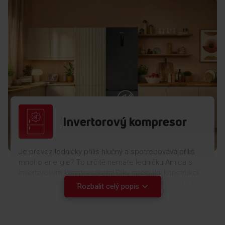
Invertorový kompresor
Je provoz ledničky příliš hlučný a spotřebovává příliš
mnoho energie? To určitě nemáte ledničku Amica s
Invertorovým kompresorem! Díky speciální konstrukci
spotřebovává mnohem méně elektřiny a snižuje hluk na
Rozbalit celý popis
minimum. Tišší, levnější, ekologičtější!