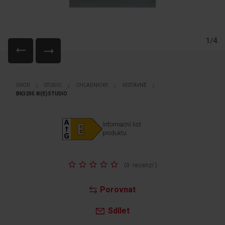
1/4
Přeskočit
na
ÚVOD
STUDIO
CHLADNIČKY
VESTAVNÉ
začátek
BK3205.8I(E)STUDIO
galerie
s
obrázky
Informační list
produktu
Hodnocení:
(
0
recenzí
)
Porovnat
Sdílet