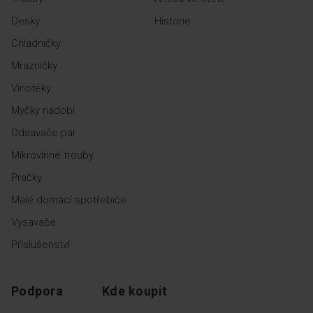
Polička pro bezpečné
Desky
Historie
uchování lahví udrží láhve na
místě a současně Vám
Chladničky
umožní optimálně využít
prostor v chladničce.
Mrazničky
Vinotéky
Myčky nádobí
Odsavače par
Mikrovlnné trouby
FlexiShelf
Pračky
Malé domácí spotřebiče
Vysavače
Pokud se Vám do lednice
Příslušenství
něco nevejde, zařiďte si
prostor podle svého! Vyberte
a uspořádejte police podle
potřeby.
Podpora
Kde koupit