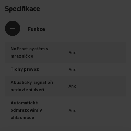
Specifikace
Funkce
NoFrost systém v
Ano
mrazničce
Tichý provoz
Ano
Tichý chod
Akustický signál při
Ano
nedovření dveří
Chladničky nás mohou obtěžovat svým hlasitým
chodem, zejména večer nebo v případě, že máte
Automatické
kuchyň spojenou s obývacím pokojem. Chladničky
odmrazování v
Ano
Amica s tichým provozem jsou navrženy tak, aby
chladničce
hladina hluku generovaného mechanickými součástmi
byla co nejnižší. Toto řešení zaručuje každodenní