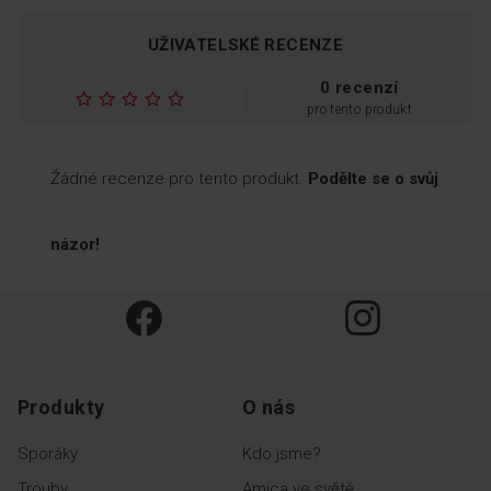
UŽIVATELSKÉ RECENZE
NoFrost
0 recenzí
pro tento produkt
Technologie NoFrost
Žádné recenze pro tento produkt.
Podělte se o svůj
neustále kontroluje úroveň
vlhkosti v mrazničce, která
díky tomu nenamrzá, takže ji
názor!
není nutné odmrazovat!
Produkty
O nás
Polička na láhve
Sporáky
Kdo jsme?
Trouby
Amica ve světě