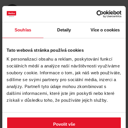
pohodlí pro všechny členy domácnosti. Méně decibelů,
více rodinného klidu.
Výbava
Souhlas
Detaily
Více o cookies
Technická data
Tato webová stránka používá cookies
Logistická data
K personalizaci obsahu a reklam, poskytování funkcí
sociálních médií a analýze naší návštěvnosti využíváme
soubory cookie. Informace o tom, jak náš web používáte,
sdílíme se svými partnery pro sociální média, inzerci a
analýzy. Partneři tyto údaje mohou zkombinovat s
Jednoduché elektronické
dalšími informacemi, které jste jim poskytli nebo které
ovládání termostatu
získali v důsledku toho, že používáte jejich služby.
Dokonale navržená kuchyně spojuje praktičnost se
stylem. Proto je kontrolní panel chladniček s
Povolit vše
jednoduchým elektronickým ovládáním umístěn uvnitř