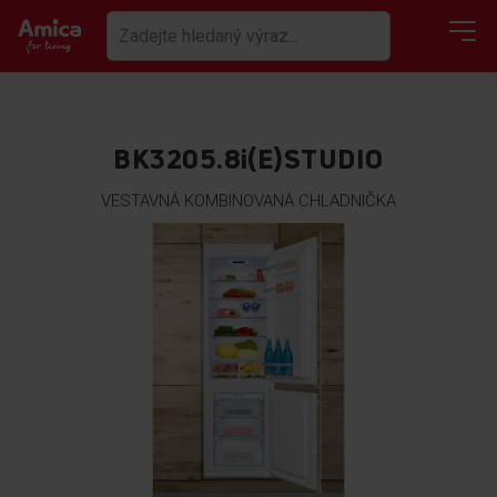
BK3205.8i(E)STUDIO
VESTAVNÁ KOMBINOVANÁ CHLADNIČKA
Přeskočit
na
konec
galerie
s
obrázky